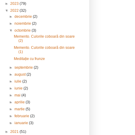
►
2023
(79)
▼
2022
(32)
►
decembrie
(2)
►
noiembrie
(2)
▼
octombrie
(3)
Memento. Culorile coboară din soare
(2)
Memento. Culorile coboară din soare
(1)
Meditație cu frunze
►
septembrie
(2)
►
august
(2)
►
iulie
(2)
►
iunie
(2)
►
mai
(4)
►
aprilie
(3)
►
martie
(5)
►
februarie
(2)
►
ianuarie
(3)
►
2021
(51)