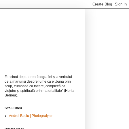
Fascinat de
puterea fotografiei
şi a verbului
de a mărturisi
despre lume că e
„bună
prin
scop, frumoasă ca facere, complexă ca
vieţuire şi spirituală prin materialitate
”
(Horia
Bernea).
Site-ul meu
Andrei Baciu | Photogralysm