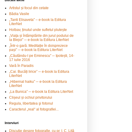
Bucate alese
Artistul și focul din cetate
Bădia Vasile
„Tanti Elisaveta” – e-book la Editura
LiterNet
Holbav, ținutul unde sufletul plutește
„Viața și întâmplările din jurul podului de
la Blejoi” ─ e-book la Editura LiterNet
„Într-o gară. Meditație în doisprezece
pași” ─ e-book la Editura LiterNet
„Căutându-l pe Eminescu” ─ Ipotești, 14-
17 iulie 2016
Vară în Paradis
„Cai. Bucăți lirice” ─ e-book la Editura
LiterNet
„Hibernal haiku” ─ e-book la Editura
LiterNet
„La Bunica” ─ e-book la Editura LiterNet
Clișeul și ochiul privitorului
Regula, libertatea şi fotonul
Caracterul „real“ al fotografiei...
Interviuri
Discuție despre fotografie, cu pr. I. C. Liță