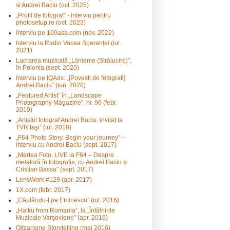
și Andrei Baciu (oct. 2025)
„Profil de fotograf” - interviu pentru
photosetup.ro (oct. 2023)
Interviu pe 100asa.com (nov. 2022)
Interviu la Radio Vocea Speranței (iul.
2021)
Lucrarea muzicală „Lśnienie (Strălucire)”,
în Polonia (sept. 2020)
Interviu pe IQAds: „[Povesti de fotografi]
Andrei Baciu” (iun. 2020)
„Featured Artist” în „Landscape
Photography Magazine”, nr. 96 (febr.
2019)
„Artistul fotograf Andrei Baciu, invitat la
TVR Iaşi” (iul. 2018)
„F64 Photo Story. Begin your journey” –
interviu cu Andrei Baciu (sept. 2017)
„Marțea Foto, LIVE la F64 – Despre
metaforă în fotografie, cu Andrei Baciu și
Cristian Bassa” (sept. 2017)
LensWork #129 (apr. 2017)
1X.com (febr. 2017)
„Căutându-l pe Eminescu” (iul. 2016)
„Haiku from Romania”, la „Întâlnirile
Muzicale Varşoviene” (apr. 2016)
Oitzarisme Storytelling (mai 2016)