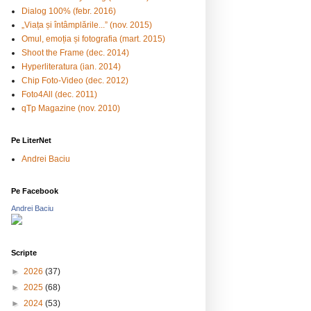
Dialog 100% (febr. 2016)
„Viața și întâmplările...” (nov. 2015)
Omul, emoția și fotografia (mart. 2015)
Shoot the Frame (dec. 2014)
Hyperliteratura (ian. 2014)
Chip Foto-Video (dec. 2012)
Foto4All (dec. 2011)
qTp Magazine (nov. 2010)
Pe LiterNet
Andrei Baciu
Pe Facebook
Andrei Baciu
Scripte
►
2026
(37)
►
2025
(68)
►
2024
(53)